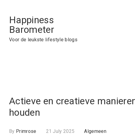
Skip
to
Happiness
content
Barometer
Voor de leukste lifestyle blogs
Actieve en creatieve maniere
houden
By
Primrose
21 July 2025
Algemeen